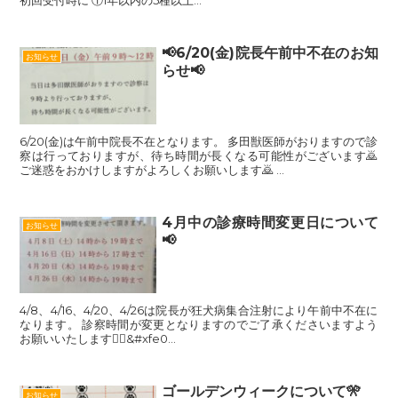
初回受付時に ①1年以内の5種以上...
📢6/20(金)院長午前中不在のお知
お知らせ
らせ📢
6/20(金)は午前中院長不在となります。 多田獣医師がおりますので診
察は行っておりますが、待ち時間が長くなる可能性がございます🙇
ご迷惑をおかけしますがよろしくお願いします🙇 ...
4月中の診療時間変更日について
お知らせ
📢
4/8、4/16、4/20、4/26は院長が狂犬病集合注射により午前中不在に
なります。 診察時間が変更となりますのでご了承くださいますよう
お願いいたします🙇‍♀&#xfe0...
ゴールデンウィークについて🎌
お知らせ